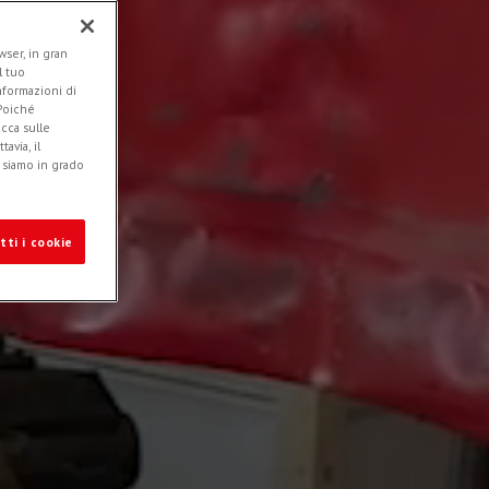
ser, in gran
l tuo
informazioni di
 Poiché
icca sulle
avia, il
e siamo in grado
tti i cookie