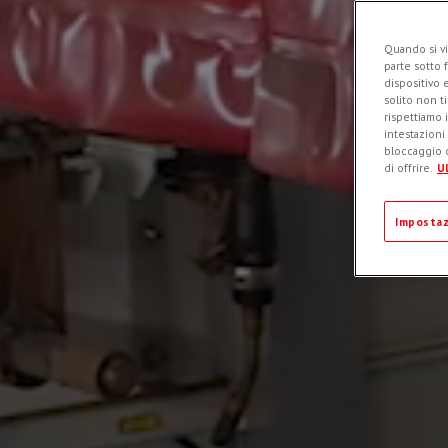
Quando si vi
parte sotto 
dispositivo 
solito non t
rispettiamo i
intestazioni
bloccaggio d
di offrire.
Ul
Impostaz