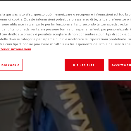
sita qualsiasi sito Web, questo può memorizzare o recuperare informazioni sul tuo brow
forma di cookie. Queste informazioni potrebbero essere su di te, le tue preferenze o i
e sono utilizzate in gran parte per far funzionare il sito secondo le tue aspettative. Le 
i identificano direttamente, ma possono fornire un'esperienza Web più personalizzata.
l tuo diritto alla privacy, è possibile scegliere di non consentire alcuni tipi di cookie. Cl
 delle diverse categorie per saperne di più e modificare le impostazioni predefinite. Tutt
i alcuni tipi di cookie può avere impatto sulla tua esperienza del sito e dei servizi ch
teriori informazioni
ioni cookie
Rifiuta tutti
Accetta tu