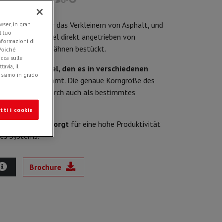
l CBA
wurden für das Verkleinern von Asphalt, und
ser, in gran
l tuo
kelt. Die Trommel direkt angetrieben von
informazioni di
stauschbaren Zähnen bestückt.
 Poiché
icca sulle
avia, il
eite der Schaufel, den es in verschiedenen
e siamo in grado
 Korngröße bestimmt. Die genaue Korngröße des
messbar und dadurch auch als bestimmtes
.
tti i cookie
ngsänderung sorgt
für eine hohe Produktivität
des Systems.
Brochure