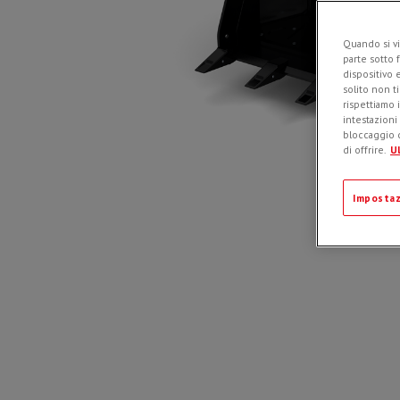
Quando si vi
parte sotto 
dispositivo 
solito non t
rispettiamo i
intestazioni
bloccaggio d
di offrire.
Ul
Impostaz