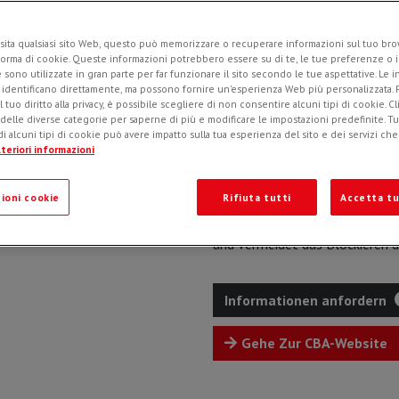
Die
Asphalt Granulatorlöffe
sita qualsiasi sito Web, questo può memorizzare o recuperare informazioni sul tuo brow
forma di cookie. Queste informazioni potrebbero essere su di te, le tue preferenze o i
anderen Baumaterialien entwic
e sono utilizzate in gran parte per far funzionare il sito secondo le tue aspettative. Le 
Radialkolbenmotoren ist mit au
i identificano direttamente, ma possono fornire un'esperienza Web più personalizzata.
l tuo diritto alla privacy, è possibile scegliere di non consentire alcuni tipi di cookie. Cl
 delle diverse categorie per saperne di più e modificare le impostazioni predefinite. Tutt
Durch das Sieb an der Rücks
i alcuni tipi di cookie può avere impatto sulla tua esperienza del sito e dei servizi ch
Ausführungen gibt
, wird die
teriori informazioni
aufgearbeiteten Produkts ist 
Recyclingmaterial Zertifizierbar
ioni cookie
Rifiuta tutti
Accetta tu
Die automatische Drehrichtu
und vermeidet das Blockieren 
Informationen anfordern
Gehe Zur CBA-Website