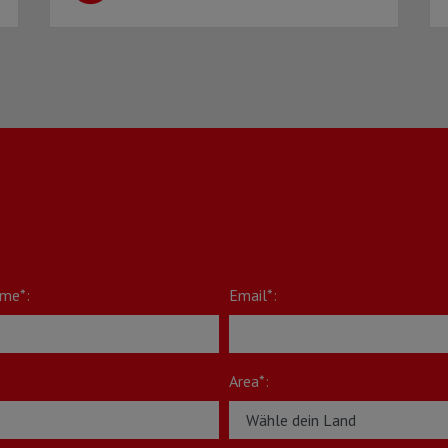
me*:
Email*:
Area*: