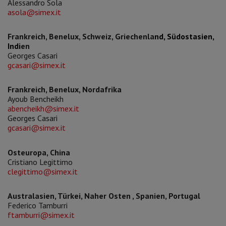
Alessandro Sola
asola@simex.it
Frankreich, Benelux, Schweiz, Griechenla
nd,
Südostasien
,
Indi
en
Georges Casari
gcasari@simex.it
Frankreich, Benelux, Nordafrika
Ayoub Bencheikh
abencheikh@simex.it
Georges Casari
gcasari@simex.it
Osteuropa, China
​Cristiano Legittimo
clegittimo@simex.it
Australasien, Türkei, Naher Osten , Spanien, Portugal
Federico Tamburri
ftamburri@simex.it