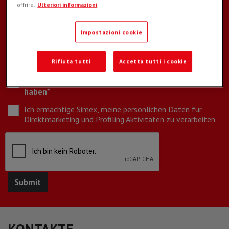
offrire.
Ulteriori informazioni
Impostazioni cookie
Rifiuta tutti
Accetta tutti i cookie
Ich erkläre di Info über den
Datenschutz gelesen zu
haben
*
Ich ermächtige Simex, meine persönlichen Daten für
Direktmarketing und Profiling Aktivitäten zu verarbeiten
KONTAKTE