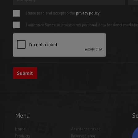
I have read and accepted the
privacy policy
*
I authorize Simex to process my personal data for direct marketing
Menu
So
Home
Assistance ticket
Products
Reserved area