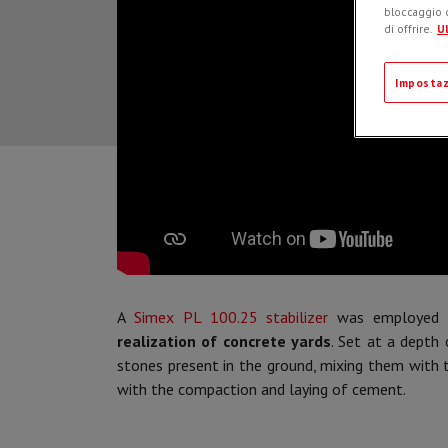
bloccaggio d
di offrire.
Ul
Impostaz
A
Simex PL 100.25 stabilizer
was employed
realization of concrete yards
. Set at a dept
stones present in the ground, mixing them with t
with the compaction and laying of cement.