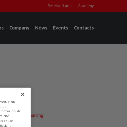
Reserved area
Academy
ns
Company
News
Events
Contacts
oducts:
bilizers (PL)
ser, in gran
l tuo
plications:
informazioni di
nstruction and Building
 Poiché
icca sulle
ded in
Videos
avia, il