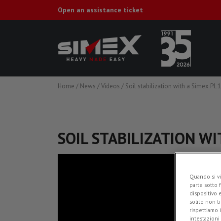
Open an assistance ticket
Home
/
News
/
Videos
/
Soil stabilization with a Simex PL 
SOIL STABILIZATION WI
Quando si vi
parte sotto 
dispositivo 
solito non t
rispettiamo i
intestazioni