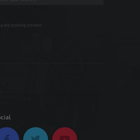
 and profiling activities
cial