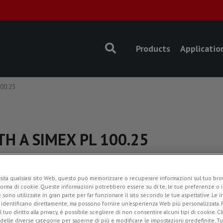
Products
Applicatio
100.25
TH A SIMEX PL 100.25
Pr
Sta
sita qualsiasi sito Web, questo può memorizzare o recuperare informazioni sul tuo brow
forma di cookie. Queste informazioni potrebbero essere su di te, le tue preferenze o i
Ap
e sono utilizzate in gran parte per far funzionare il sito secondo le tue aspettative. Le 
Co
i identificano direttamente, ma possono fornire un'esperienza Web più personalizzata.
l tuo diritto alla privacy, è possibile scegliere di non consentire alcuni tipi di cookie. Cl
Ad
 delle diverse categorie per saperne di più e modificare le impostazioni predefinite. Tutt