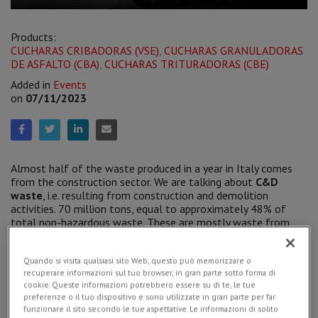
Products:
CUCHARAS CRIBADORAS (VSE)
,
CUCHARAS GRANULADORAS
DE ASFALTO (CBA)
,
CUCHARAS TRITURADORAS (CBE)
Added in
Events
on
07/11/2023
Almost half of the waste produced in a year in Italy comes
from the construction sector. We are talking about
C&D
waste
, i.e. resulting from construction and demolition
activities. 70 million tons, equal to approximately 48% of
total non-hazardous waste. These are mostly waste from
the construction and demolition of buildings or from
renovation work.
Quando si visita qualsiasi sito Web, questo può memorizzare o
recuperare informazioni sul tuo browser, in gran parte sotto forma di
cookie. Queste informazioni potrebbero essere su di te, le tue
preferenze o il tuo dispositivo e sono utilizzate in gran parte per far
funzionare il sito secondo le tue aspettative. Le informazioni di solito