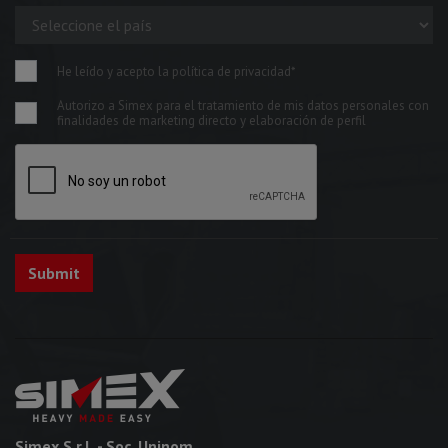
He leído y acepto la política de privacidad*
Autorizo a Simex para el tratamiento de mis datos personales con
finalidades de marketing directo y elaboración de perfil
Simex S.r.l.
- Soc. Uninom.