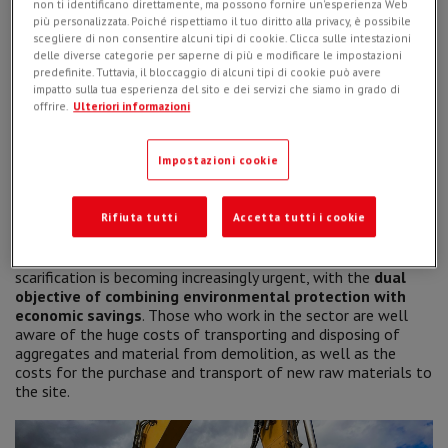
non ti identificano direttamente, ma possono fornire un'esperienza Web
più personalizzata. Poiché rispettiamo il tuo diritto alla privacy, è possibile
scegliere di non consentire alcuni tipi di cookie. Clicca sulle intestazioni
delle diverse categorie per saperne di più e modificare le impostazioni
predefinite. Tuttavia, il bloccaggio di alcuni tipi di cookie può avere
impatto sulla tua esperienza del sito e dei servizi che siamo in grado di
offrire.
Ulteriori informazioni
Impostazioni cookie
Rifiuta tutti
Accetta tutti i cookie
In the world of construction, as well as road maintenance,
the issue of recovering material deriving from demolition and
scarification is becoming increasingly urgent, with the
dual
objective of combining environmental protection with
economic savings
. Those who work in the sector are well
aware of the huge costs of transporting and disposing of
aggregates and material from demolition, as well as the
costs for the purchase and transport of new raw materials to
the site.