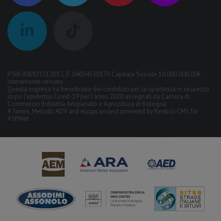
P. IVA 00692551203 C.F. 04034530370 Capitale Sociale 10.000.000,00€
interamente versato
Questa impresa ha beneficiato dei contributi per la ripartenza in sicurezza
dopo l'epidemia Covid-19 per l'anno 2020 assegnati da Camera di
Commercio Industria Artigianato e Agricoltura di Bologna
A
Simex
,
Metodo ADV
and
eLogic
project powered by
Kentico CMS for
ASP.Net