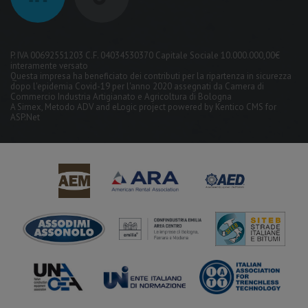
P. IVA 00692551203 C.F. 04034530370 Capitale Sociale 10.000.000,00€
interamente versato
Questa impresa ha beneficiato dei contributi per la ripartenza in sicurezza
dopo l'epidemia Covid-19 per l'anno 2020 assegnati da Camera di
Commercio Industria Artigianato e Agricoltura di Bologna
A
Simex
,
Metodo ADV
and
eLogic
project powered by
Kentico CMS for
ASP.Net