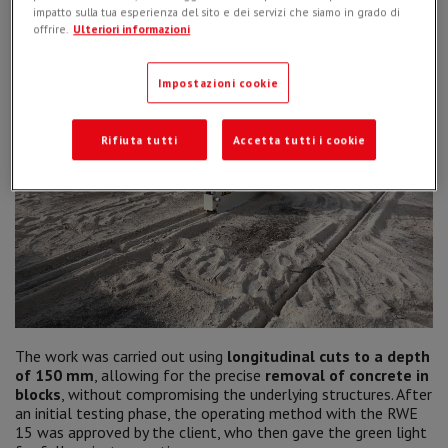
impatto sulla tua esperienza del sito e dei servizi che siamo in grado di
offrire.
Ulteriori informazioni
Impostazioni cookie
Rifiuta tutti
Accetta tutti i cookie
The work was carried out using
longitudinal cuts to a depth
of 150 mm
, allowing for the precise
removal of concrete in
blocks
, without compromising the underlying structures. After
an initial testing phase, the operating method with the RWE
15 was approved by the client, who then gave the green light