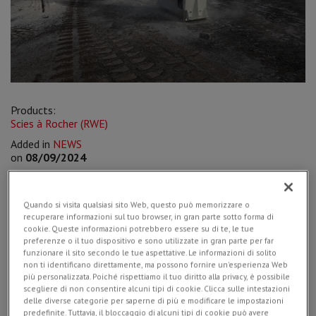
Products:
Scies à Rocher (RWE)
Added in
NEWS
on
08/09/2024
Quando si visita qualsiasi sito Web, questo può memorizzare o
recuperare informazioni sul tuo browser, in gran parte sotto forma di
In a sensitive area like the parking lot of a shopping center -
cookie. Queste informazioni potrebbero essere su di te, le tue
where the presence of substructures required strict
preferenze o il tuo dispositivo e sono utilizzate in gran parte per far
funzionare il sito secondo le tue aspettative. Le informazioni di solito
limitations (compact equipment and minimal vibrations) - the
non ti identificano direttamente, ma possono fornire un'esperienza Web
company Samir srl of Rimini chose the
RWE 15: a wheel saw
più personalizzata. Poiché rispettiamo il tuo diritto alla privacy, è possibile
mounted on a 3 tons mini-excavator
. The only solution
scegliere di non consentire alcuni tipi di cookie. Clicca sulle intestazioni
capable of meeting the technical requirements set by the
delle diverse categorie per saperne di più e modificare le impostazioni
client.
predefinite. Tuttavia, il bloccaggio di alcuni tipi di cookie può avere