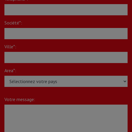
Société*:
Ville*:
Area*:
Votre message: