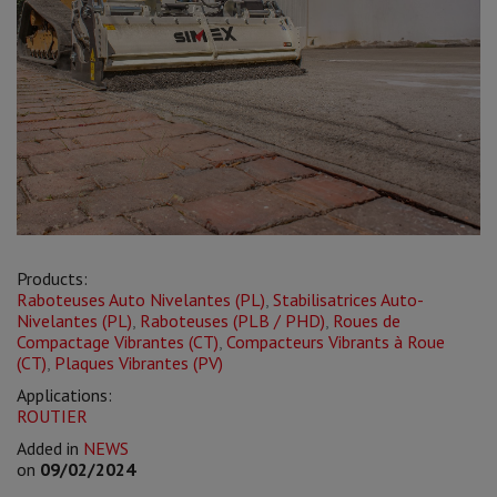
Products:
Raboteuses Auto Nivelantes (PL)
,
Stabilisatrices Auto-
Nivelantes (PL)
,
Raboteuses (PLB / PHD)
,
Roues de
Compactage Vibrantes (CT)
,
Compacteurs Vibrants à Roue
(CT)
,
Plaques Vibrantes (PV)
Applications:
ROUTIER
Added in
NEWS
on
09/02/2024