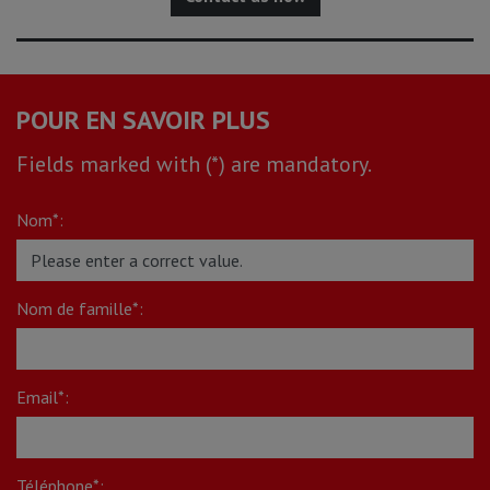
POUR EN SAVOIR PLUS
Fields marked with (*) are mandatory.
Nom*:
Nom de famille*:
Email*:
Téléphone*: