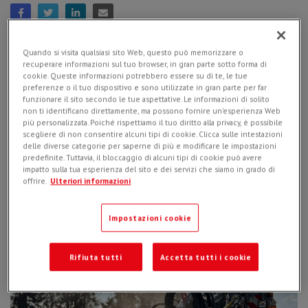
Simex offers a wide range of hydraulic attachments for
Quando si visita qualsiasi sito Web, questo può memorizzare o
loaders and excavators, providing high-tech solutions for
recuperare informazioni sul tuo browser, in gran parte sotto forma di
cookie. Queste informazioni potrebbero essere su di te, le tue
road maintenance, soil stabilization, compaction and
preferenze o il tuo dispositivo e sono utilizzate in gran parte per far
paving
.
funzionare il sito secondo le tue aspettative. Le informazioni di solito
non ti identificano direttamente, ma possono fornire un'esperienza Web
PL COLD PLANERS
più personalizzata. Poiché rispettiamo il tuo diritto alla privacy, è possibile
Designed for removing the entire layer of asphalt or cement,
scegliere di non consentire alcuni tipi di cookie. Clicca sulle intestazioni
for scarifying the damaged surface for later resurfacing,
delle diverse categorie per saperne di più e modificare le impostazioni
Simex cold planers ensure a constant planing depth thanks to
predefinite. Tuttavia, il bloccaggio di alcuni tipi di cookie può avere
the self-leveling system and the independent depth
impatto sulla tua esperienza del sito e dei servizi che siamo in grado di
adjustment on RH and LH sides.
offrire.
Ulteriori informazioni
Impostazioni cookie
Rifiuta tutti
Accetta tutti i cookie