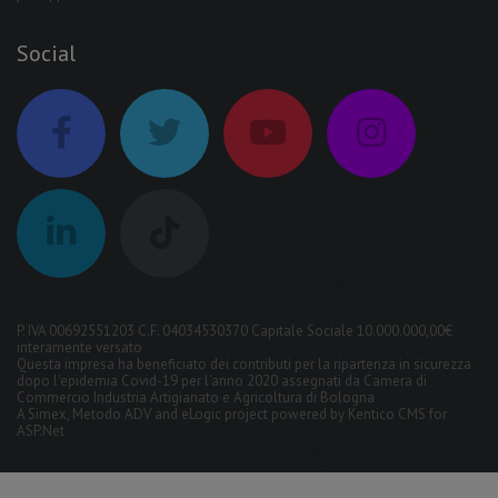
Social
P. IVA 00692551203 C.F. 04034530370 Capitale Sociale 10.000.000,00€
interamente versato
Questa impresa ha beneficiato dei contributi per la ripartenza in sicurezza
dopo l'epidemia Covid-19 per l'anno 2020 assegnati da Camera di
Commercio Industria Artigianato e Agricoltura di Bologna
A
Simex
,
Metodo ADV
and
eLogic
project powered by
Kentico CMS for
ASP.Net