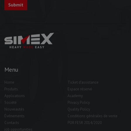
Menu
Home
Ticket d'assistance
Produits
Espace réservé
Applications
Academy
Société
Privacy Policy
Nouveautés
Quality Policy
Événements
Conditions générales de vente
Contacts
POR FESR 2014/2020
job opportunities