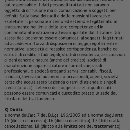
dal responsabile. I dati personali trattati non saranno
oggetto di diffusione ma di comunicazione a soggetti ben
definiti. Sulla base dei ruoli e delle mansioni lavorative
espletate, il personale interno ed esterno è legittimato al
trattamento nei limiti delle loro competenze ed in
conformità alle istruzioni ad essi impartite dal Titolare. Gli
stessi dati potranno essere comunicati ai soggetti legittimati
ad accedervi in forza di disposizioni di legge, regolamenti e
normative, a società di recapito corrispondenza, banche ed
istituti di credito, studi legali, studi di consulenza, assicurazioni
di ogni genere e natura (anche del credito), società di
manutenzione apparecchiature informatiche, studi
professionali o società eroganti servizi contabili, fiscali,
tributari, lavoratori autonomi o occasionali, agenti, società
terze che acquisissero l’azienda o rami di azienda o singoli
crediti (o lotti). L’elenco dei soggetti terzi ai quali i dati
possono essere comunicati è custodito presso la sede del
Titolare del trattamento.
8) Diritti:
a norma dell’art. 7 del D.Lgs. 196/2003 ed a norma degli artt.
15 (diritto di accesso), 16 (diritto di rettifica), 17 (diritto alla
cancellazione), 18 (diritto alla limitazione del trattamento),